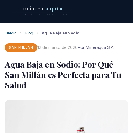
miner
aqua
EL AGUA CON DENOMINACIÓN
Inicio
›
Blog
›
Agua Baja en Sodio
12 de marzo de 2026
Por Mineraqua S.A.
SAN MILLÁN
Agua Baja en Sodio: Por Qué
San Millán es Perfecta para Tu
Salud