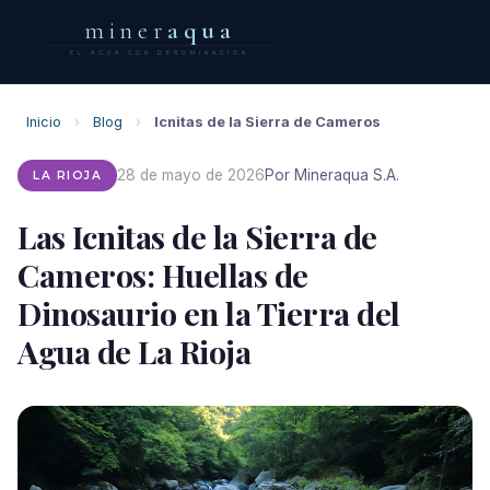
miner
aqua
EL AGUA CON DENOMINACIÓN
Inicio
›
Blog
›
Icnitas de la Sierra de Cameros
28 de mayo de 2026
Por Mineraqua S.A.
LA RIOJA
Las Icnitas de la Sierra de
Cameros: Huellas de
Dinosaurio en la Tierra del
Agua de La Rioja